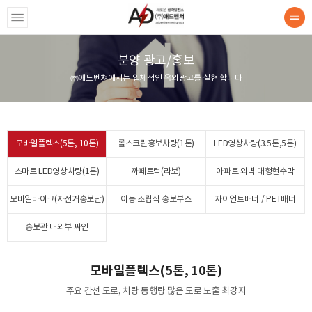
분양 광고/홍보
사소개
㈜애드벤쳐에서는 입체적인 옥외광고를 실현 합니다
배카보드
모바일플렉스(5톤, 10톤)
롤스크린홍보차량(1톤)
LED영상차량(3.5톤,5톤)
바일카보드
스마트 LED영상차량(1톤)
까페트럭(라보)
아파트 외벽 대형현수막
타렉스랩핑
모바일바이크(자전거홍보단)
이동 조립식 홍보부스
자이언트배너 / PET배너
양 광고/홍보
홍보관 내외부 싸인
공사례
모바일플렉스(5톤, 10톤)
주요 간선 도로, 차량 통행량 많은 도로 노출 최강자