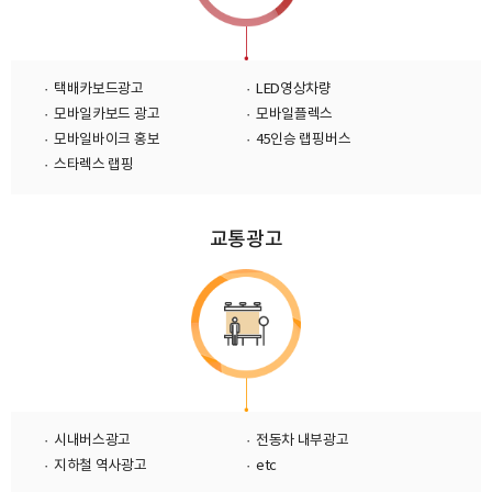
공사례
· 택배카보드광고
· LED영상차량
· 모바일카보드 광고
· 모바일플렉스
· 모바일바이크 홍보
· 45인승 랩핑버스
· 스타렉스 랩핑
교통광고
· 시내버스광고
· 전동차 내부광고
· 지하철 역사광고
· etc