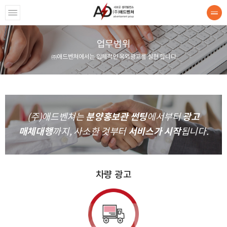
업무범위
사소개
㈜애드벤쳐에서는 입체적인 옥외광고를 실현 합니다
意志(의지)
업무범위
분양홍보관 썬팅
광고
(주)애드벤쳐는
에서부터
연혁
매체대행
서비스가 시작
까지, 사소한 것부터
됩니다.
배카보드
바일카보드
차량 광고
타렉스랩핑
양 광고/홍보